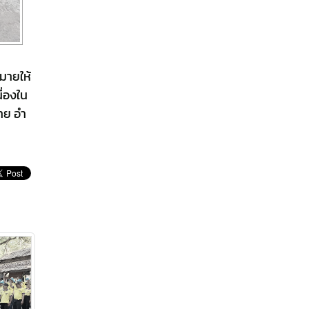
มายให้
ื่องใน
าย อำ